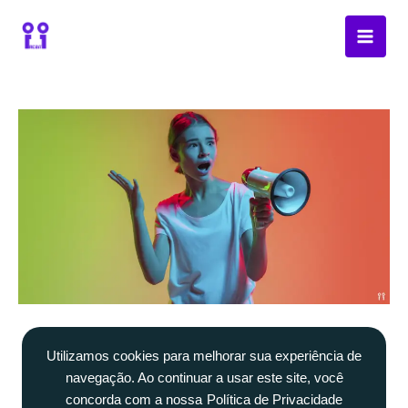
Ir
para
o
conteúdo
Alcançando Públicos em Vários
Utilizamos cookies para melhorar sua experiência de
Canais com a Automação de
navegação. Ao continuar a usar este site, você
Marketing Digital da E-Goi
concorda com a nossa
Política de Privacidade