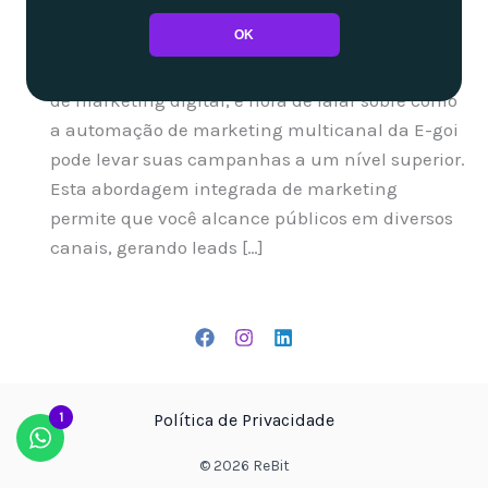
OK
Agora que já exploramos como o Google Ads
pode ser uma ferramenta valiosa no seu arsenal
de marketing digital, é hora de falar sobre como
a automação de marketing multicanal da E-goi
pode levar suas campanhas a um nível superior.
Esta abordagem integrada de marketing
permite que você alcance públicos em diversos
canais, gerando leads […]
1
Política de Privacidade
© 2026 ReBit