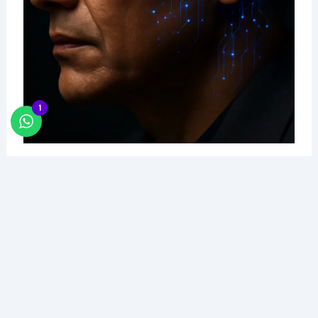
1
A IA como potencializadora da inteligência
humana
Para que a Inteligência Artificial transcenda a
mera execução e se torne um verdadeiro motor
de crescimento, ela precisa ser orquestrada. Ela
não substitui o pensamento estratégico, a
análise crítica e a visão de negócio. Pelo
contrário, ela os potencializa.